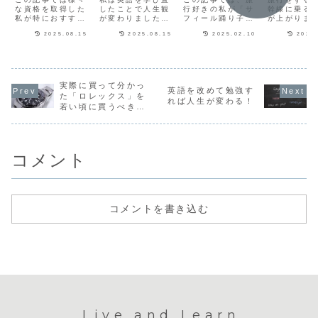
き最短勉強法
な資格を取得した
したことで人生観
り子の魅力や
行好きの私が「サ
の選び方
幹線に乗る
私が特におすすめ
が変わりました。
フィール踊り子」
が上がりま
乗り方を紹介
説
の効率的な勉強方
外国人の友人がで
の魅力や予約方法
して特に美
2025.08.15
2025.08.15
2025.02.10
2025
法をご紹介しま
きたり、海外旅行
などを解説しま
色は記憶に
す。資格取得に向
の楽しさが増えた
す。豪華な特急で
す。同じ料
けて勉強しようと
り、さらには現在
の移動は最高な旅
座席によっ
考えている方や勉
の仕事にも生きて
の思い出になりま
や快適さが
強方法に悩んでい
います。この記事
す。サフィール踊
ます。この
る方はぜひ参考に
では英会話や
り子の魅力サフィ
は、旅行好
実際に買って分かっ
英語を改めて勉強す
してみてくださ
TOEIC、高校まで
ール踊り子は、首
が新幹線の
た「ロレックス」を
れば人生が変わる！
い。資格試験の勉
の英語学習などの
都圏〜伊豆を結ぶ
や車窓風景
若い頃に買うべき理
強で重視するべき
勉強方法を紹介し
全車グリーン席仕
の選び方な
由
3つのポイント満
ます。英会話をす
様のJR東日本の特
く解説しま
点を目指さない資
るなら英語を話
急です。サフィ
海道・東北
格試...
し...
ー...
線...
コメント
コメントを書き込む
Live and Learn