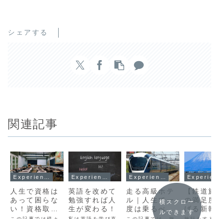
シェアする
関連記事
Experience
Experience
Experience
E
人生で資格は
英語を改めて
走る高級ホテ
【鉄道旅
あって困らな
勉強すれば人
ル｜人生で一
の満足度
横スクロー
い！資格取得
生が変わる！
度は乗るべき
げる新幹
ルできます
のためにすべ
サフィール踊
停車駅や
この記事では様々
私は英語を学び直
この記事では、旅
旅行をする