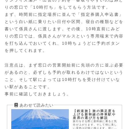
サンライズ瀬戸・出雲の予約を一番取りやすいのはみど
りの窓口で「10時打ち」をしてもらう方法です。
まず、時間前に指定場所に並んで「指定券購入申込書」
という白い紙に乗りたい日付や区間、寝台の種類などを
書いて係員さんに渡します。その後、10時直前にみど
りの窓口では、係員さんがマルスという専用端末で内容
を打ち込んでおいてくれ、10時ちょうどに予約ボタン
を押してくれます。
注意点は、まず窓口の営業開始前に先頭の方に並ぶ必要
があるのと、必ずしも予約が取れるわけではないという
こと、そして駅によっては10時打ちを受け付けていな
い駅があることです。
事前に確認しておきましょう。
【鉄道旅】旅の満足度を
上げる新幹線の停車駅や
座席の選び方を解説
旅行をする際に新幹線に乗ると気
分が上がります。そして特に美し
い景色は記憶に残ります。同じ料