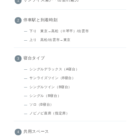
サンライズ瀬戸・出雲の魅力
停車駅と到着時刻
下り 東京→高松（※琴平）/出雲市
上り 高松/出雲市→東京
寝台タイプ
シングルデラックス（A寝台）
サンライズツイン（B寝台）
シングルツイン（B寝台）
シングル（B寝台）
ソロ（B寝台）
ノビノビ座席（指定席）
共用スペース