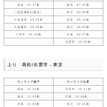
高松 07:27着
新見 07:43着
（延長運転の場合）
米子 09:05着
※多度津 08:25着
安来 09:16着
※善通寺 08:32着
松江 09:33着
※琴平 08:39着
宍道 09:47着
出雲市 10:00着
上り 高松/出雲市→東京
サンライズ瀬戸
サンライズ出雲
高松 21:26発
出雲市 18:57発
坂出 21:43着
宍道 19:09着
児島 22:00着
松江 19:25着