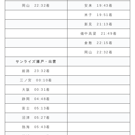
岡山 22:32着
安来 19:43着
米子 19:51着
新見 21:13着
備中高梁 21:49着
倉敷 22:15着
岡山 22:32着
サンライズ瀬戸・出雲
姫路 23:32着
三ノ宮 00:10着
大阪 00:31着
静岡 04:48着
富士 05:13着
沼津 05:27着
熱海 05:43着