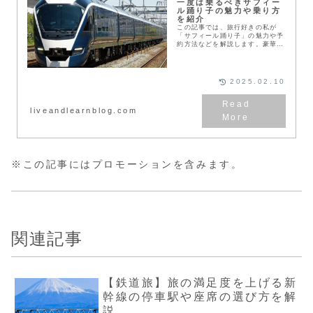
一度は乗るべきサフィー
ル踊り子の魅力や乗り方
を紹介
この記事では、旅行好きの私が
「サフィール踊り子」の魅力や予
約方法などを解説します。豪華な
特急での移動は最高な旅の思い出
になります。サフィール踊り子の
魅力サフィール踊り子は、首都
圏〜伊豆を結ぶ全車グリー...
2025.02.10
liveandlearnblog.com
※この記事にはプロモーションを含みます。
関連記事
【鉄道旅】旅の満足度を上げる新
幹線の停車駅や座席の選び方を解
説