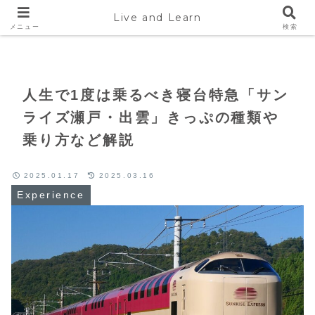
Live and Learn
Home
Experience
メニュー
検索
人生で1度は乗るべき寝台特急「サン
ライズ瀬戸・出雲」きっぷの種類や
乗り方など解説
2025.01.17
2025.03.16
Experience