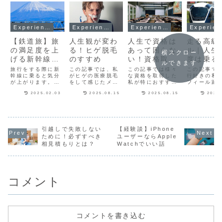
Experience
Experience
Experience
E
【鉄道旅】旅
人生観が変わ
人生で資格は
走る高級
の満足度を上
る！ヒゲ脱毛
あって困らな
ル｜人生
横スクロー
げる新幹線の
のすすめ
い！資格取得
度は乗る
ルできます
停車駅や座席
のためにすべ
サフィー
旅行をする際に新
この記事では、私
この記事では様々
この記事で
の選び方を解
幹線に乗ると気分
がヒゲの医療脱毛
き最短勉強法
な資格を取得した
り子の魅
行好きの私
が上がります。そ
をして感じたメリ
私が特におすすめ
フィール踊
説
乗り方を
して特に美しい景
ット・デメリット
の効率的な勉強方
の魅力や予
2025.02.03
2025.08.15
2025.08.15
2025
色は記憶に残りま
を紹介します。ヒ
法をご紹介しま
などを解説
す。同じ料金でも
ゲ脱毛をしたこと
す。資格取得に向
す。豪華な
座席によって風景
で朝の時間の使い
けて勉強しようと
の移動は最
や快適さが変わり
方が変わり、そし
考えている方や勉
の思い出に
ます。この記事で
て清潔感が増し自
強方法に悩んでい
す。サフィ
は、旅行好きな私
分に自信を持つこ
る方はぜひ参考に
り子の魅力
引越しで失敗しない
【経験談】iPhone
が新幹線の停車駅
とができました。
してみてくださ
ール踊り子
ために！必ずすべき
ユーザーならApple
や車窓風景、座席
ヒゲ脱毛をした理
い。資格試験の勉
都圏〜伊豆
相見積もりとは？
Watchでいい話
の選び方など詳し
由社会人にとって
強で重視するべき
全車グリー
く解説します。北
朝起きてから仕事
3つのポイント満
様のJR東日
海道・東北新幹
に行くまでの時
点を目指さない資
急です。サ
線...
間...
格試...
ー...
コメント
コメントを書き込む